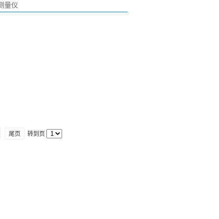
测量仪
尾页
转到页