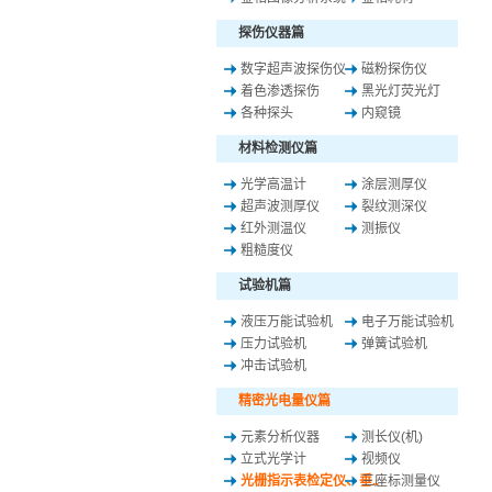
探伤仪器篇
数字超声波探伤仪
磁粉探伤仪
着色渗透探伤
黑光灯荧光灯
各种探头
内窥镜
材料检测仪篇
光学高温计
涂层测厚仪
超声波测厚仪
裂纹测深仪
红外测温仪
测振仪
粗糙度仪
试验机篇
液压万能试验机
电子万能试验机
压力试验机
弹簧试验机
冲击试验机
精密光电量仪篇
元素分析仪器
测长仪(机)
立式光学计
视频仪
光栅指示表检定仪、垂..
三座标测量仪