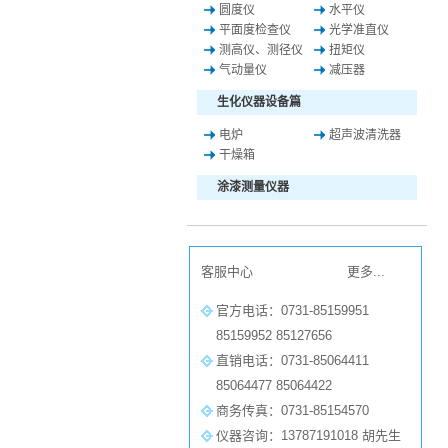
圆度仪
水平仪
平面度检查仪
光学准直仪
测高仪、测径仪
扭矩仪
气动量仪
减压器
生化仪器设备篇
电炉
超声波清洗器
干燥箱
涂漆测量仪器
客服中心
更多...
官方电话：0731-85159951
85159952 85127656
直销电话：0731-85064411
85064477 85064422
商务传真：0731-85154570
仪器咨询：13787191018 胡先生