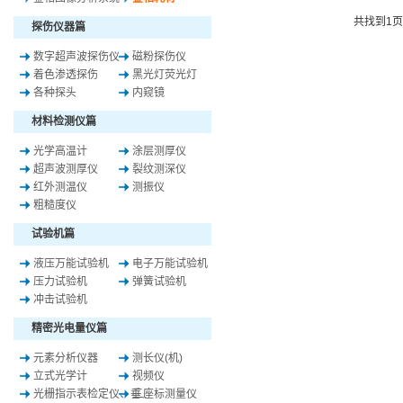
共找到
1
探伤仪器篇
数字超声波探伤仪
磁粉探伤仪
着色渗透探伤
黑光灯荧光灯
各种探头
内窥镜
材料检测仪篇
光学高温计
涂层测厚仪
超声波测厚仪
裂纹测深仪
红外测温仪
测振仪
粗糙度仪
试验机篇
液压万能试验机
电子万能试验机
压力试验机
弹簧试验机
冲击试验机
精密光电量仪篇
元素分析仪器
测长仪(机)
立式光学计
视频仪
光栅指示表检定仪、垂..
三座标测量仪