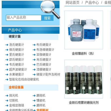
网站首页
/
产品中心
/
金相
产品中心
硬度计篇
洛氏硬度计
布氏硬度计
维氏硬度计
布洛维硬度计
金相镶嵌料（热）
里氏硬度计
显微硬度计
邵氏硬度计
肖氏硬度计
韦氏硬度计
巴氏硬度计
超声波硬度计
漆膜硬度计
水果硬度计
硬度计配件及耗材
智能化在线自动硬度机
金相设备篇
抛光机
磨抛机
切割机
镶嵌机
金刚石喷雾研磨抛光剂
金相显微镜
磨样机
金相图像分析系统
金相耗材