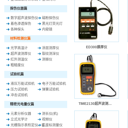
探伤仪器篇
数字超声波探伤仪
磁粉探伤仪
着色渗透探伤
黑光灯荧光灯
各种探头
内窥镜
材料检测仪篇
ED300膜厚仪
光学高温计
涂层测厚仪
超声波测厚仪
裂纹测深仪
红外测温仪
测振仪
粗糙度仪
试验机篇
液压万能试验机
电子万能试验机
压力试验机
弹簧试验机
冲击试验机
TIME2130超声波测厚仪-原TT300A
精密光电量仪篇
元素分析仪器
测长仪(机)
立式光学计
视频仪
光栅指示表检定仪、垂..
三座标测量仪