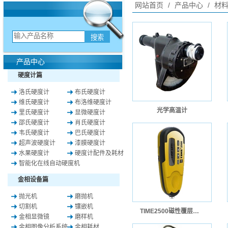
网站首页
/
产品中心
/
材料
产品中心
硬度计篇
洛氏硬度计
布氏硬度计
维氏硬度计
布洛维硬度计
光学高温计
里氏硬度计
显微硬度计
邵氏硬度计
肖氏硬度计
韦氏硬度计
巴氏硬度计
超声波硬度计
漆膜硬度计
水果硬度计
硬度计配件及耗材
智能化在线自动硬度机
金相设备篇
抛光机
磨抛机
切割机
镶嵌机
TIME2500磁性覆层测厚仪-原TT220
金相显微镜
磨样机
金相图像分析系统
金相耗材