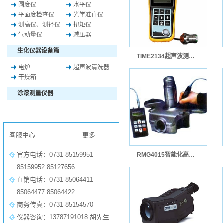
圆度仪
水平仪
平面度检查仪
光学准直仪
测高仪、测径仪
扭矩仪
气动量仪
减压器
生化仪器设备篇
TIME2134超声波测厚仪（铸铁型）-原TT340
电炉
超声波清洗器
干燥箱
涂漆测量仪器
客服中心
更多...
官方电话：0731-85159951
RMG4015智能化高精度裂纹测深仪
85159952 85127656
直销电话：0731-85064411
85064477 85064422
商务传真：0731-85154570
仪器咨询：13787191018 胡先生