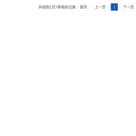
共找到
1
页
7
条相关记录
首页
上一页
1
下一页