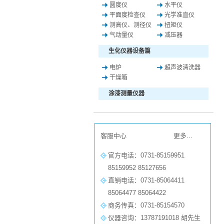
圆度仪
水平仪
平面度检查仪
光学准直仪
测高仪、测径仪
扭矩仪
气动量仪
减压器
生化仪器设备篇
电炉
超声波清洗器
干燥箱
涂漆测量仪器
客服中心
更多...
官方电话：0731-85159951
85159952 85127656
直销电话：0731-85064411
85064477 85064422
商务传真：0731-85154570
仪器咨询：13787191018 胡先生